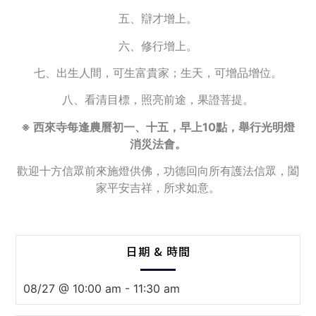
五、辯才增上。
六、修行增上。
七、出生人間，可生富貴家；生天，可增品增位。
八、看清目標，照亮前途，果證菩提。
※ 西來寺每逢農曆初一、十五，早上10點，舉行光明燈
消災法會。
歡迎十方信眾前來施燈供佛，功德回向所有護法信眾，闔
家平安吉祥，所求如意。
日期 & 時間
08/27 @ 10:00 am
-
11:30 am