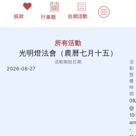
捐款
近期活動
行事曆
所有活動
光明燈法會（農曆七月十五）
活動開始日期
活
動
2026-08-27
整
體
時
間
08
@
10
a
-