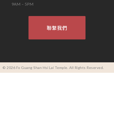
9AM – 5PM
聯繫我們
© 2026 Fo Guang Shan Hsi Lai Temple. All Rights Reserved.