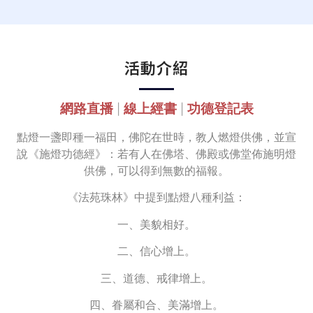
活動介紹
網路直播
線上經書
功德登記表
|
|
點燈一盞即種一福田，佛陀在世時，教人燃燈供佛，並宣
說《施燈功德經》：若有人在佛塔、佛殿或佛堂佈施明燈
供佛，可以得到無數的福報。
《法苑珠林》中提到點燈八種利益：
一、美貌相好。
二、信心增上。
三、道德、戒律增上。
四、眷屬和合、美滿增上。