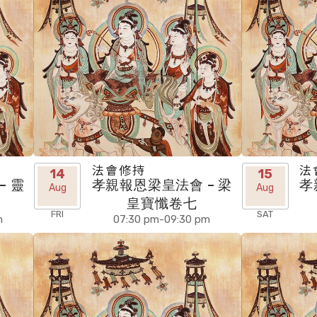
法會修持
法
14
15
– 靈
孝親報恩梁皇法會 – 梁
孝
Aug
Aug
皇寶懺卷七
FRI
SAT
m
07:30 pm-09:30 pm