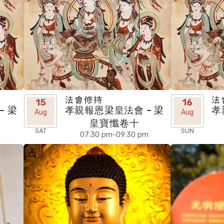
法會修持
法
15
16
– 梁
孝親報恩梁皇法會 – 梁
孝
Aug
Aug
皇寶懺卷十
SAT
SUN
07:30 pm-09:30 pm