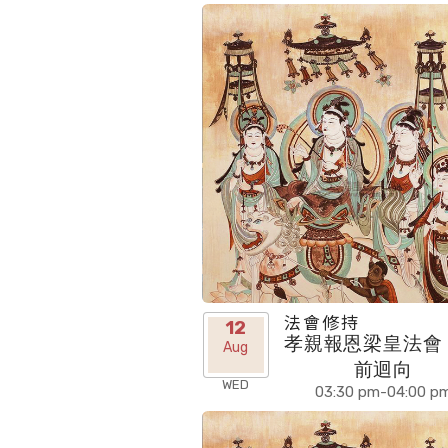
法會修持
12
孝親報恩梁皇法會 
Aug
前迴向
WED
03:30 pm-04:00 p