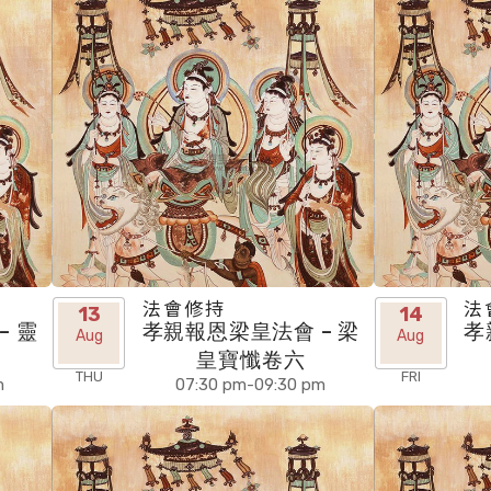
法會修持
法
13
14
– 靈
孝親報恩梁皇法會 – 梁
孝
Aug
Aug
皇寶懺卷六
THU
FRI
m
07:30 pm-09:30 pm