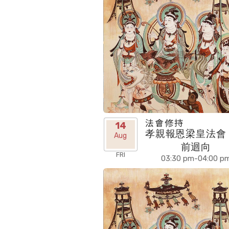
法會修持
14
孝親報恩梁皇法會 
Aug
前迴向
FRI
03:30 pm-04:00 p