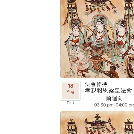
法會修持
13
孝親報恩梁皇法會 
Aug
前迴向
THU
03:30 pm-04:00 p