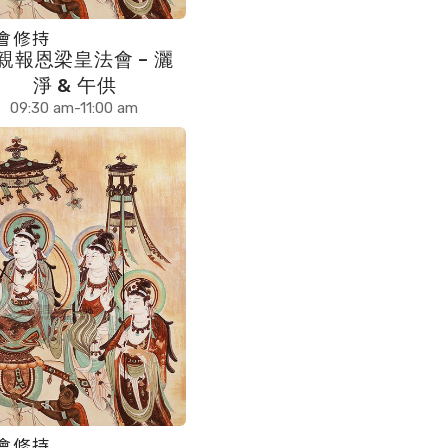
會修持
親報恩梁皇法會 – 灑
淨 & 午供
09:30 am-11:00 am
會修持