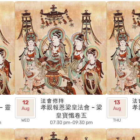
法會修持
法
12
13
– 靈
孝親報恩梁皇法會 – 梁
孝
Aug
Aug
皇寶懺卷五
WED
THU
m
07:30 pm-09:30 pm