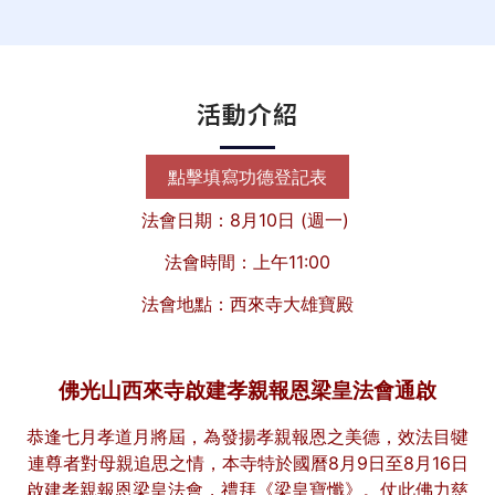
活動介紹
點擊填寫功德登記表
法會日期：8月10日 (週一)
法會時間：上午11:00
法會地點：西來寺大雄寶殿
佛光山西來寺啟建孝親報恩梁皇法會通啟
恭逢七月孝道月將屆，為發揚孝親報恩之美德，效法目犍
連尊者對母親追思之情，本寺特於國曆8月9日至8月16日
啟建孝親報恩梁皇法會，禮拜《梁皇寶懺》。仗此佛力慈