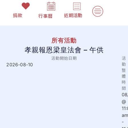
捐款
近期活動
行事曆
所有活動
孝親報恩梁皇法會 – 午供
活動開始日期
活
動
2026-08-10
整
體
時
間
08
@
11
a
-