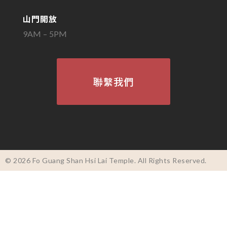
山門開放
9AM – 5PM
聯繫我們
© 2026 Fo Guang Shan Hsi Lai Temple. All Rights Reserved.