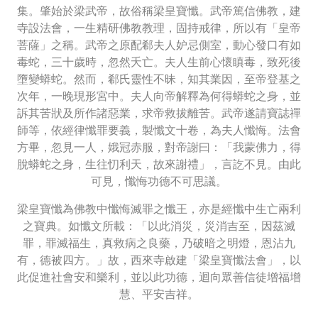
集。肇始於梁武帝，故俗稱梁皇寶懺。武帝篤信佛教，建
寺設法會，一生精研佛教教理，固持戒律，所以有「皇帝
菩薩」之稱。武帝之原配郗夫人妒忌側室，動心發口有如
毒蛇，三十歲時，忽然夭亡。夫人生前心懷瞋毒，致死後
墮變蟒蛇。然而，郗氏靈性不昧，知其業因，至帝登基之
次年，一晚現形宮中。夫人向帝解釋為何得蟒蛇之身，並
訴其苦狀及所作諸惡業，求帝救拔離苦。武帝遂請寶誌禪
師等，依經律懺罪要義，製懺文十卷，為夫人懺悔。法會
方畢，忽見一人，娥冠赤服，對帝謝曰：「我蒙佛力，得
脫蟒蛇之身，生往忉利天，故來謝禮」，言訖不見。由此
可見，懺悔功德不可思議。
梁皇寶懺為佛教中懺悔滅罪之懺王，亦是經懺中生亡兩利
之寶典。如懺文所載：「以此消災，災消吉至，因茲滅
罪，罪滅福生，真救病之良藥，乃破暗之明燈，恩沾九
有，德被四方。」故，西來寺啟建「梁皇寶懺法會」，以
此促進社會安和樂利，並以此功德，迴向眾善信徒增福增
慧、平安吉祥。