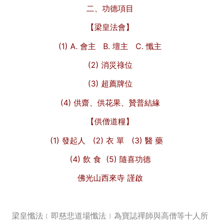
二、功德項目
【梁皇法會】
(1) A. 會主 B. 壇主 C. 懺主
(2) 消災祿位
(3) 超薦牌位
(4) 供齋、供花果、贊普結緣
【供僧道糧】
(1) 發起人
(2) 衣 單
(3) 醫 藥
(4) 飲 食
(5) 隨喜功德
佛光山西來寺 謹啟
梁皇懺法﹝即慈悲道場懺法﹞為寶誌禪師與高僧等十人所