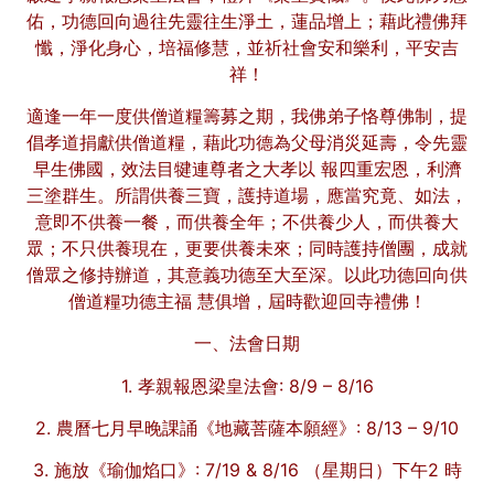
佑，功德回向過往先靈往生淨土，蓮品增上；藉此禮佛拜
懺，淨化身心，培福修慧，並祈社會安和樂利，平安吉
祥！
適逢一年一度供僧道糧籌募之期，我佛弟子恪尊佛制，提
倡孝道捐獻供僧道糧，藉此功德為父母消災延壽，令先靈
早生佛國，效法目犍連尊者之大孝以 報四重宏恩，利濟
三塗群生。所謂供養三寶，護持道場，應當究竟、如法，
意即不供養一餐，而供養全年；不供養少人，而供養大
眾；不只供養現在，更要供養未來；同時護持僧團，成就
僧眾之修持辦道，其意義功德至大至深。
以此功德回向供
僧道糧功德主福 慧俱增，屆時歡迎回寺禮佛！
一、法會日期
1. 孝親報恩梁皇法會: 8/9 – 8/16
2. 農曆七月早晚課誦《地藏菩薩本願經》: 8/13 – 9/10
3. 施放《瑜伽焰口》: 7/19 & 8/16 （星期日）下午2 時