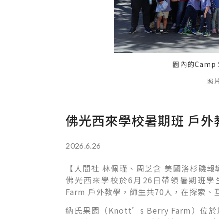
園內的Camp
照
佛光西來學校暑期班 戶外
2026.6.26
【
人間社 林佩瑾、周芝含 美國洛杉磯報
佛光西來學校於6月26日帶領暑期班學生前
Farm 戶外教學，師生共70人，在探
納氏果園（Knott’s Berry Farm