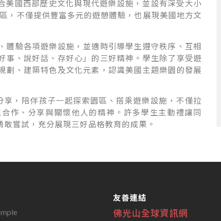
。園區融合美國西部歷史文化與現代遊樂設施，並設有深受大小
比主題園區，不僅提供豐富多元的遊憩體驗，也展現美國地方文
、體驗各項遊樂設施，並適時引導學生遵守秩序、互相
好事、說好話、存好心」的三好精神。學生除了享受遊
規劃、建築特色及文化元素，認識美國主題樂園的發展
on 分享，陪伴孩子一起探索園區、搭乘遊樂設施，不僅拉
現合作、分享與關懷他人的精神。許多學生主動禮讓同
勇敢嘗試，充分展現三好品格教育的成果。
友善連結
佛光山全球資訊網
emple