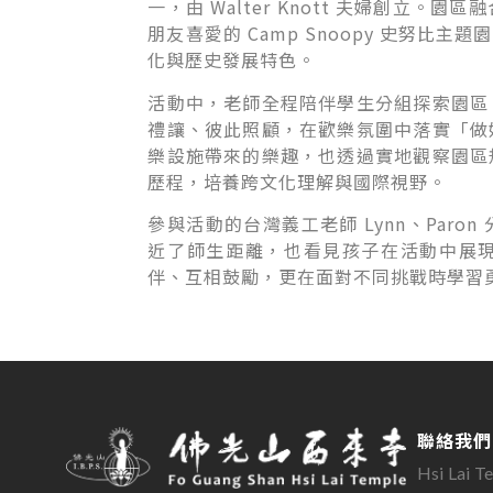
一，由 Walter Knott 夫婦創立
朋友喜愛的 Camp Snoopy 史努
化與歷史發展特色。
活動中，老師全程陪伴學生分組探索園區
禮讓、彼此照顧，在歡樂氛圍中落實「做
樂設施帶來的樂趣，也透過實地觀察園區
歷程，培養跨文化理解與國際視野。
參與活動的台灣義工老師 Lynn、Par
近了師生距離，也看見孩子在活動中展
伴、互相鼓勵，更在面對不同挑戰時學習
聯絡我們
Hsi Lai T