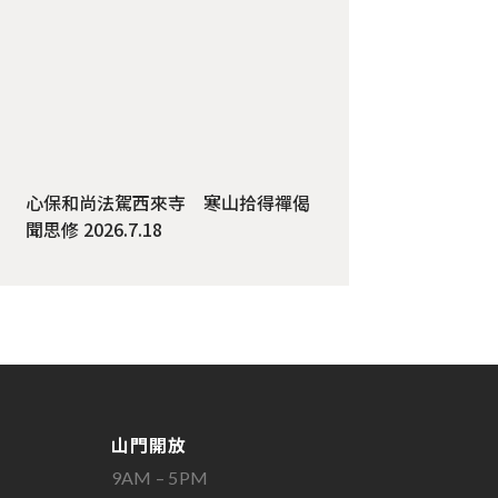
心保和尚法駕西來寺 寒山拾得禪偈
聞思修 2026.7.18
山門開放
9AM – 5PM