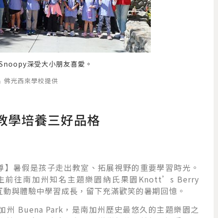
 Snoopy深受大小朋友喜愛。
學生禮
片 佛光西來學校提供
教學培養三好品格
導
】暑假是孩子走出教室、拓展視野的重要學習時光。
往南加州知名主題樂園納氏果園Knott’s Berry
索、互動與體驗中學習成長，留下充滿歡笑的暑期回憶。
）位於加州 Buena Park，是南加州歷史最悠久的主題樂園之