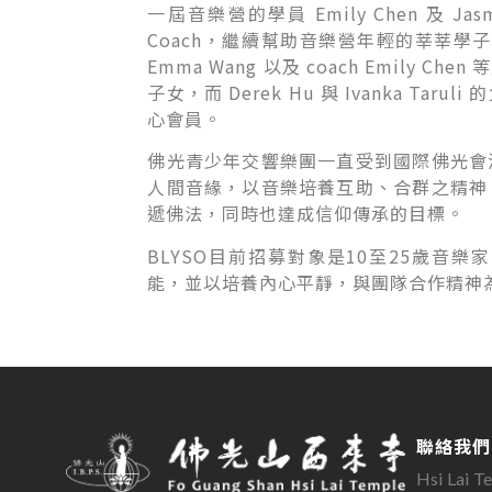
一屆音樂營的學員 Emily Chen 及 Ja
Coach，繼續幫助音樂營年輕的莘莘學子。這次
Emma Wang 以及 coach Emil
子女，而 Derek Hu 與 Ivanka 
心會員。
佛光青少年交響樂團一直受到國際佛光會
人間音緣，以音樂培養互助、合群之精神
遞佛法，同時也達成信仰傳承的目標。
BLYSO目前招募對象是10至25歲音
能，並以培養內心平靜，與團隊合作精神
聯絡我們
Hsi Lai T