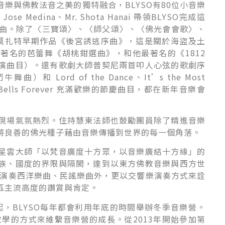
樂與佛教法音之美的獨特融合，BLYSO有80位小音樂
 Jose Medina、Mr. Shota Hanai 帶領BLYSO完成這
歌曲。除了〈三寶頌〉、〈師父頌〉、〈佛光會會歌〉、
莫扎特早期作品《後宮誘逃序曲》，這是關於海盜及土
著名的芭蕾舞《胡桃鉗選曲》，和他最著名的《1812
演曲目）。還有歌劇大師普契尼兩首叩人心弦的歌劇序
曲）和 Lord of the Dance、It’s the Most
ingle Bells Forever 充滿歡樂的節慶曲目，都在新年音樂會
現場氣氛熱烈。住持慧東法師也鼓勵團員除了精進音樂
將良善的佛光種子藉由音樂傳播到世界的每一個角落。
星雲大師「以梵音廣度十方眾，以音樂廣結十方緣」的
族、國度的界限與隔閡，達到以東方佛教音樂與西方世
了演奏西洋樂曲、民謠樂曲外，更以交響樂演奏方式來詮
區主流高度的讚賞與肯定。
013年起，BLYSO每年都會利用年底的時間舉辦冬季音樂營。
教學的方式來維繫音樂營的成長。從2013年開始參加第