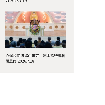
力 2026.7.19
青少年交響樂團演出成功的喜悅。
指揮Dr. Robert S
心保和尚法駕西來寺 寒山拾得禪偈
聞思修 2026.7.18