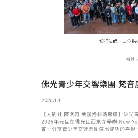
知行法師、三位指揮、BLYSO全體團員與家長合影
照片
佛光青少年交響樂團 梵音
2026.1.1
【
人間社 陳則奇 美國洛杉磯報導
】佛光青
2026年元旦在佛光山西來寺舉辦 New Ye
賓，分享青少年交響樂團演出成功的喜悅