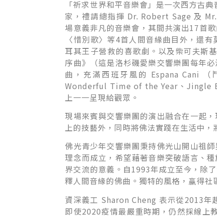
「祈求世界和平音樂會」是一次西方古典音
家，禮請總指揮 Dr. Robert Sage 及 Mr.
場意義非凡的音樂會，其間共演出17首
〈惜別歌〉等4首人間音緣曲目外，還有
耳其王子營救的喜歌劇。以及柴可夫斯基
序曲》（這是洛杉磯愛樂交響樂團每年必
曲，充滿西班牙風的 Espana Cani （鬥牛舞
Wonderful Time of the Year、J
上一一呈現給觀眾。
現場來賓與交響樂團的演出融合在一起，
上的技藝外，同時將佛法實踐在生活中，
佛光青少年交響樂團秉持佛光山開山祖師
理念而成立，希望藉著音樂突破語言、種
界交流的意義。自1993年成立至今，除
釋人間音緣的佛曲。獨特的風格，赢得社
資深義工 Sharon Cheng 表示從2
即使2020疫情最嚴重時期，仍然採線上