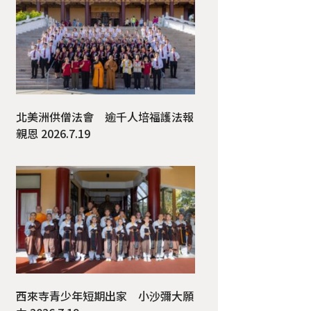
北美洲供僧法會 逾千人培福護法報
親恩 2026.7.19
西來寺青少年短期出家 小沙彌大願