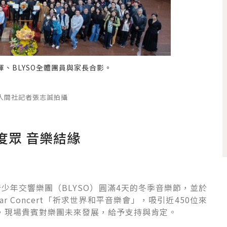
。
音樂會現場吸引近 450 位來賓，分享
 人間社記者張志誠拍攝
度眾 音樂結緣
少年交響樂團（BLYSO）圓滿4天的冬季音樂節，並於
ar Concert「祈求世界和平音樂會」，吸引近450位來
，現場貴賓對樂團未來發展，給予支持與肯定。