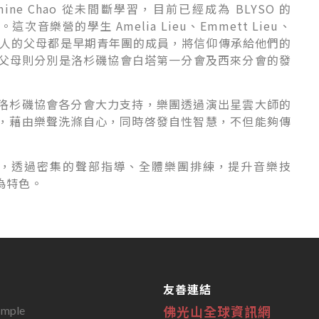
smine Chao 從未間斷學習，目前已經成為 BLYSO 的
音樂營的學生 Amelia Lieu、Emmett Lieu、
y Chen 等人的父母都是早期青年團的成員，將信仰傳承給他們的
Taruli 的父母則分別是洛杉磯協會白塔第一分會及西來分會的發
洛杉磯協會各分會大力支持，樂團透過演出星雲大師的
，藉由樂聲洗滌自心，同時啓發自性智慧，不但能夠傳
樂家，透過密集的聲部指導、全體樂團排練，提升音樂技
為特色。
友善連結
佛光山全球資訊網
emple